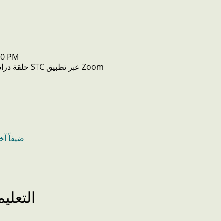
00 PM
حلقة دراسية افتراضية افتراضية لشركة STC عبر تطبيق Zoom
+ 14 ضيفاً آ
التعلي