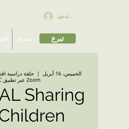
تسجيل الدخول
تبرع
نبذة عن
المو
الخميس، 16 أبريل
  |  
حلقة دراسية افت
STC عبر تطبيق Zoom
AL Sharing
 Children