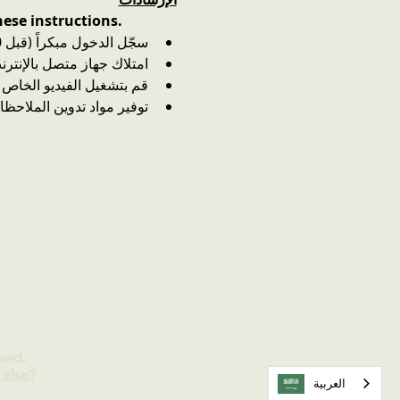
ese instructions. 
سجّل الدخول مبكراً (قبل 10 دقائق على الأقل من موعد البدء). لن يتم قبول أي شخص بعد وقت البدء.
امتلاك جهاز متصل بالإنتر
قم بتشغيل الفيديو الخاص ب
توفير مواد تدوين الملاحظا
ved.
else?
العربية‏